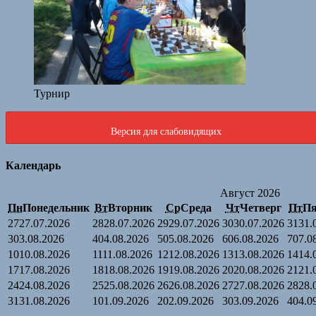
Турнир
Версия для слабовидящих
Календарь
Август 2026
Пн
Понедельник
Вт
Вторник
Ср
Среда
Чт
Четверг
Пт
Пя
27
27.07.2026
28
28.07.2026
29
29.07.2026
30
30.07.2026
31
31.
3
03.08.2026
4
04.08.2026
5
05.08.2026
6
06.08.2026
7
07.0
10
10.08.2026
11
11.08.2026
12
12.08.2026
13
13.08.2026
14
14.
17
17.08.2026
18
18.08.2026
19
19.08.2026
20
20.08.2026
21
21.
24
24.08.2026
25
25.08.2026
26
26.08.2026
27
27.08.2026
28
28.
31
31.08.2026
1
01.09.2026
2
02.09.2026
3
03.09.2026
4
04.0